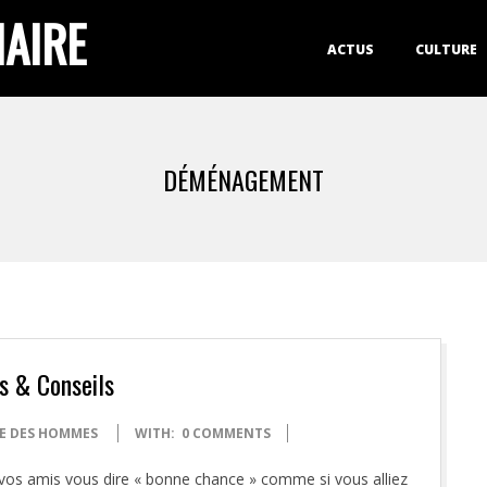
IAIRE
Primary
ACTUS
CULTURE
Navigation
Menu
DÉMÉNAGEMENT
 & Conseils
IE DES HOMMES
WITH:
0 COMMENTS
vos amis vous dire « bonne chance » comme si vous alliez