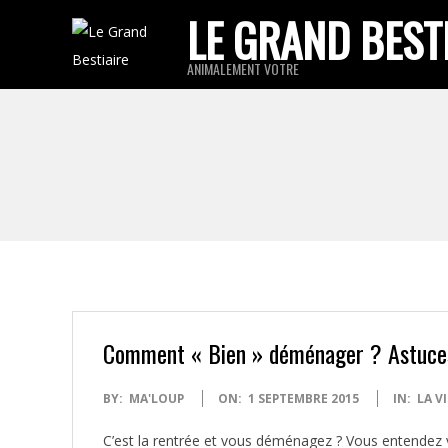
Skip
LE GRAND BEST
to
ANIMALEMENT VOTRE
content
Comment « Bien » déménager ? Astuces
2015-
BY:
MA'LOUP
ON:
1 SEPTEMBRE 2015
IN:
LA V
09-
C’est la rentrée et vous déménagez ? Vous entendez 