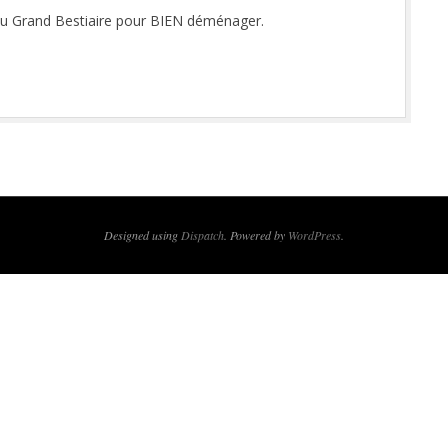
 du Grand Bestiaire pour BIEN déménager.
Designed using
Dispatch
. Powered by
WordPress
.