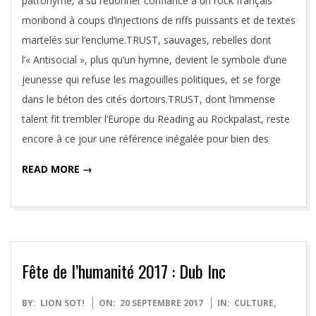
patronyme, a su redonner confiance à un rock français
moribond à coups d’injections de riffs puissants et de textes
martelés sur l’enclume.TRUST, sauvages, rebelles dont
l’« Antisocial », plus qu’un hymne, devient le symbole d’une
jeunesse qui refuse les magouilles politiques, et se forge
dans le béton des cités dortoirs.TRUST, dont l’immense
talent fit trembler l’Europe du Reading au Rockpalast, reste
encore à ce jour une référence inégalée pour bien des
READ MORE →
Fête de l’humanité 2017 : Dub Inc
2017-
BY:
LION SOT!
ON:
20 SEPTEMBRE 2017
IN:
CULTURE
,