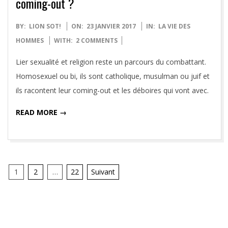
coming-out ?
2017-
BY:
LION SOT!
ON:
23 JANVIER 2017
IN:
LA VIE DES
01-
HOMMES
WITH:
2 COMMENTS
23
Lier sexualité et religion reste un parcours du combattant.
Homosexuel ou bi, ils sont catholique, musulman ou juif et
ils racontent leur coming-out et les déboires qui vont avec.
READ MORE →
Pagination
1
2
…
22
Suivant
des
publications