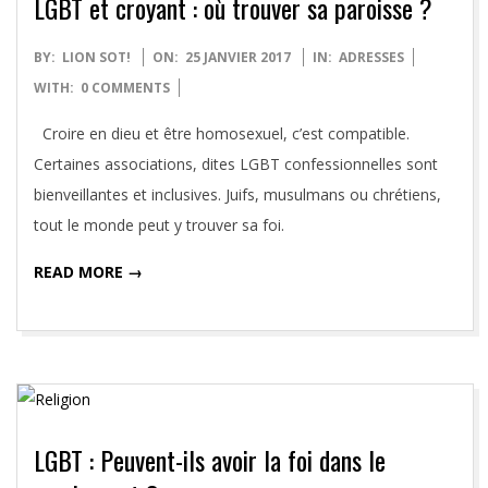
LGBT et croyant : où trouver sa paroisse ?
2017-
BY:
LION SOT!
ON:
25 JANVIER 2017
IN:
ADRESSES
01-
WITH:
0 COMMENTS
25
Croire en dieu et être homosexuel, c’est compatible.
Certaines associations, dites LGBT confessionnelles sont
bienveillantes et inclusives. Juifs, musulmans ou chrétiens,
tout le monde peut y trouver sa foi.
READ MORE →
LGBT : Peuvent-ils avoir la foi dans le