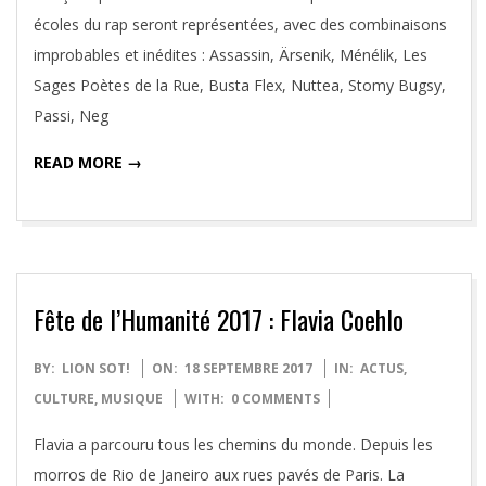
écoles du rap seront représentées, avec des combinaisons
improbables et inédites : Assassin, Ärsenik, Ménélik, Les
Sages Poètes de la Rue, Busta Flex, Nuttea, Stomy Bugsy,
Passi, Neg
READ MORE →
Fête de l’Humanité 2017 : Flavia Coehlo
2017-
BY:
LION SOT!
ON:
18 SEPTEMBRE 2017
IN:
ACTUS
,
09-
CULTURE
,
MUSIQUE
WITH:
0 COMMENTS
18
Flavia a parcouru tous les chemins du monde. Depuis les
morros de Rio de Janeiro aux rues pavés de Paris. La