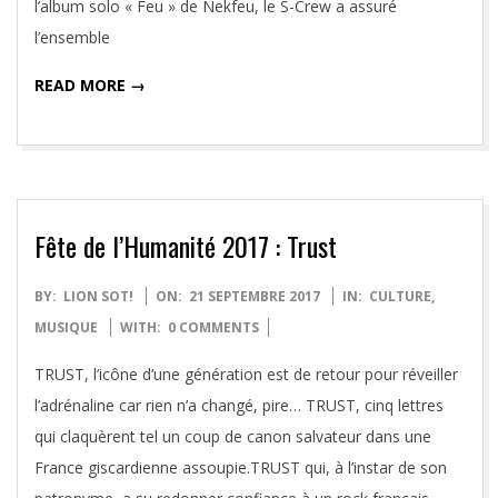
l’album solo « Feu » de Nekfeu, le S-Crew a assuré
l’ensemble
READ MORE →
Fête de l’Humanité 2017 : Trust
2017-
BY:
LION SOT!
ON:
21 SEPTEMBRE 2017
IN:
CULTURE
,
09-
MUSIQUE
WITH:
0 COMMENTS
21
TRUST, l’icône d’une génération est de retour pour réveiller
l’adrénaline car rien n’a changé, pire… TRUST, cinq lettres
qui claquèrent tel un coup de canon salvateur dans une
France giscardienne assoupie.TRUST qui, à l’instar de son