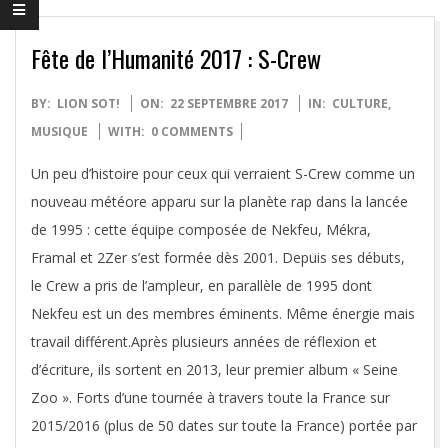
Fête de l’Humanité 2017 : S-Crew
2017-
BY:
LION SOT!
ON:
22 SEPTEMBRE 2017
IN:
CULTURE
,
09-
MUSIQUE
WITH:
0 COMMENTS
22
Un peu d’histoire pour ceux qui verraient S-Crew comme un
nouveau météore apparu sur la planète rap dans la lancée
de 1995 : cette équipe composée de Nekfeu, Mékra,
Framal et 2Zer s’est formée dès 2001. Depuis ses débuts,
le Crew a pris de l’ampleur, en parallèle de 1995 dont
Nekfeu est un des membres éminents. Même énergie mais
travail différent.Après plusieurs années de réflexion et
d’écriture, ils sortent en 2013, leur premier album « Seine
Zoo ». Forts d’une tournée à travers toute la France sur
2015/2016 (plus de 50 dates sur toute la France) portée par