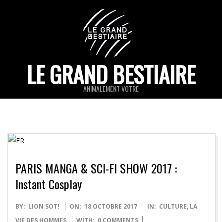
Skip
to
content
LE GRAND BESTIAIRE
ANIMALEMENT VOTRE
Primary
Navigation
Menu
PARIS MANGA & SCI-FI SHOW 2017 :
Instant Cosplay
2017-
BY:
LION SOT!
ON:
18 OCTOBRE 2017
IN:
CULTURE
,
LA
10-
VIE DES HOMMES
WITH:
0 COMMENTS