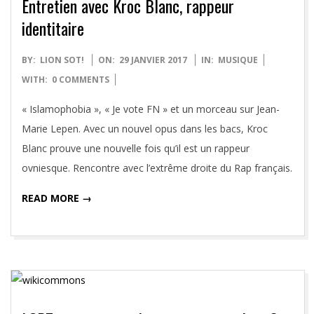
Entretien avec Kroc Blanc, rappeur
identitaire
2017-
BY:
LION SOT!
ON:
29 JANVIER 2017
IN:
MUSIQUE
01-
WITH:
0 COMMENTS
29
« Islamophobia », « Je vote FN » et un morceau sur Jean-
Marie Lepen. Avec un nouvel opus dans les bacs, Kroc
Blanc prouve une nouvelle fois qu’il est un rappeur
ovniesque. Rencontre avec l’extrême droite du Rap français.
READ MORE →