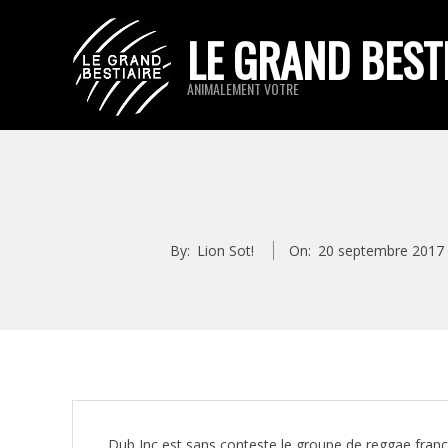
Skip
LE GRAND BEST
to
content
ANIMALEMENT VOTRE
By:
Lion Sot!
On:
20 septembre 2017
Dub Inc est sans conteste le groupe de reggae frança