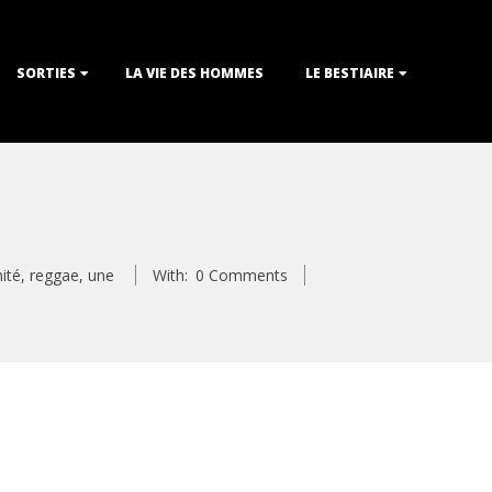
SORTIES
LA VIE DES HOMMES
LE BESTIAIRE
ité
,
reggae
,
une
With:
0 Comments