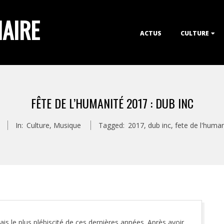
IAIRE
Primary
ACTUS
CULTURE
Navigation
Menu
FÊTE DE L’HUMANITÉ 2017 : DUB INC
In:
Culture
,
Musique
Tagged:
2017
,
dub inc
,
fete de l'human
is le plus plébiscité de ces dernières années. Après avoir