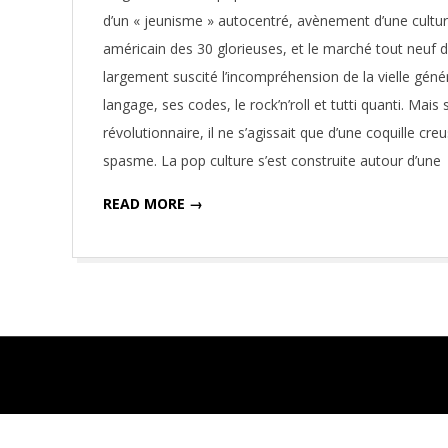
24
d’un « jeunisme » autocentré, avènement d’une cultu
américain des 30 glorieuses, et le marché tout neuf 
largement suscité l’incompréhension de la vielle génér
langage, ses codes, le rock’n’roll et tutti quanti. Mai
révolutionnaire, il ne s’agissait que d’une coquille c
spasme. La pop culture s’est construite autour d’une
READ MORE →