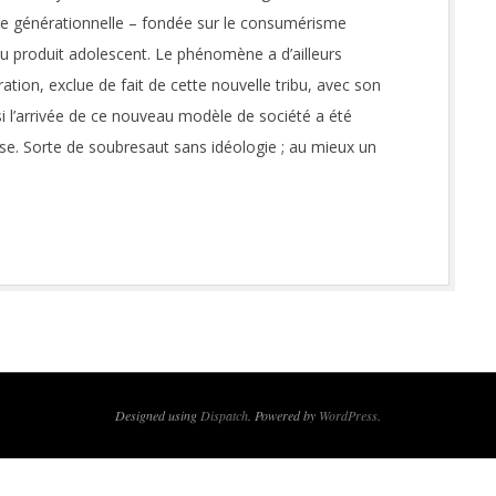
re générationnelle – fondée sur le consumérisme
du produit adolescent. Le phénomène a d’ailleurs
ation, exclue de fait de cette nouvelle tribu, avec son
s si l’arrivée de ce nouveau modèle de société a été
reuse. Sorte de soubresaut sans idéologie ; au mieux un
Designed using
Dispatch
. Powered by
WordPress
.