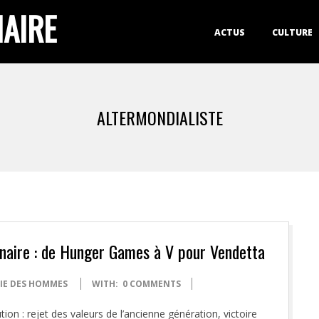
IAIRE
Primary
ACTUS
CULTURE
Navigation
Menu
ALTERMONDIALISTE
nnaire : de Hunger Games à V pour Vendetta
VIE DES HOMMES
WITH:
0 COMMENTS
ion : rejet des valeurs de l’ancienne génération, victoire