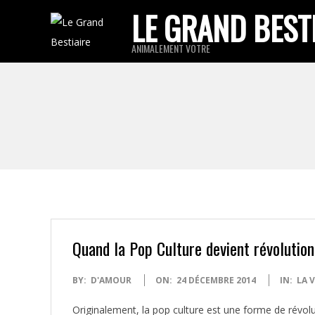
Skip
LE GRAND BEST
to
ANIMALEMENT VOTRE
content
Quand la Pop Culture devient révolutio
2014-
BY:
D'AMOUR
ON:
24 DÉCEMBRE 2014
IN:
LA 
12-
Originalement, la pop culture est une forme de révolut