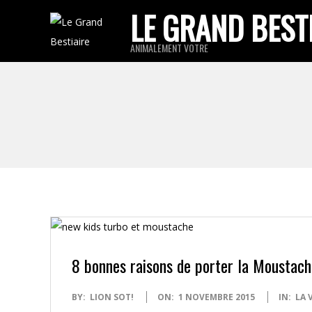
Skip
LE GRAND BEST
to
ANIMALEMENT VOTRE
content
8 bonnes raisons de porter la Moustach
2015-
BY:
LION SOT!
ON:
1 NOVEMBRE 2015
IN:
LA 