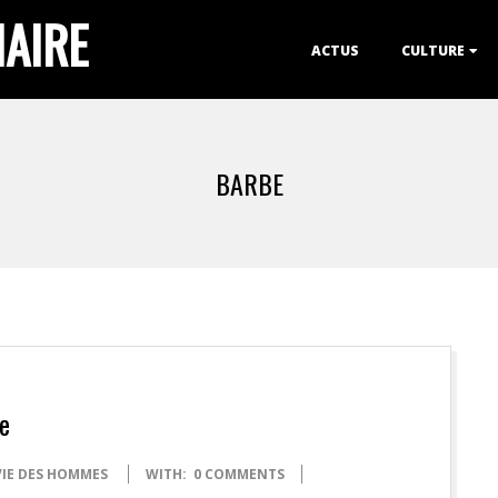
IAIRE
Primary
ACTUS
CULTURE
Navigation
Menu
BARBE
e
VIE DES HOMMES
WITH:
0 COMMENTS