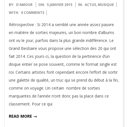
2015-
BY:
D'AMOUR
ON:
5 JANVIER 2015
IN:
ACTUS
,
MUSIQUE
01-
WITH:
0 COMMENTS
05
Rétrospective : Si 2014 a semblé une année assez pauvre
en matière de sorties majeures, un bon nombre d’albums
ont vu le jour, parfois dans la plus grande indifférence. Le
Grand Bestiaire vous propose une sélection des 20 qui ont
fait 2014. Ces jours-ci, la question de la pertinence d’un
disque entier se pose souvent, comme le format single est
roi. Certains artistes font cependant encore l’effort de sortir
une galette de qualité, un truc qui se prend du début à la fin,
comme on voyage. Un certain nombre de sorties
marquantes de l’année n’ont donc pas la place dans ce
classement. Pour ce qui
READ MORE →