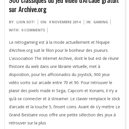
sur Archive.org
2014-
BY:
LION SOT!
ON:
9 NOVEMBRE 2014
IN:
GAMING
11-
WITH:
0 COMMENTS
09
Le retrogaming est à la mode actuellement et l’équipe
d’Archive.org suit le filon pour le bonheur des joueurs.
L’association The Internet Archive, dont le but est de réunir
l’histoire du web dans une librairie virtuelle, met à
disposition, pour les afficionados du joystick, 900 jeux
vidéo sortis sur arcade entre 70 et 90. Pour retrouver le
plaisir des pixels made in Sega, Capcom et Konami, il n’y a
qu’à se connecter et à streamer. Le clavier remplace le stick
d’arcade et la touche 5, l’insert coins. Avant de s’y mettre Le
Grand Bestiaire vous offre une petite sélection des jeux à
retrouver sur la plus