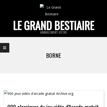
Skip
to
content
LE GRAND BESTIAIRE
ANIMALEMENT VOTRE
Primary
Navigation
BORNE
Menu
900 classiques du jeu vidéo d’Arcade gratuit