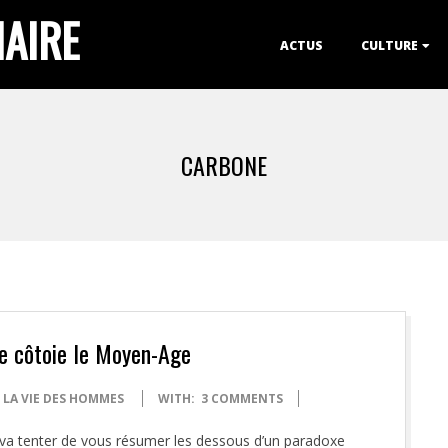
IAIRE
Primary
ACTUS
CULTURE
Navigation
Menu
CARBONE
ue côtoie le Moyen-Age
LA VIE DES HOMMES
WITH:
3 COMMENTS
va tenter de vous résumer les dessous d’un paradoxe