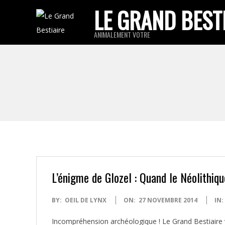
Skip
LE GRAND BEST
to
ANIMALEMENT VOTRE
content
L’énigme de Glozel : Quand le Néolithiq
2014-
BY:
OEIL DE LYNX
ON:
27 NOVEMBRE 2014
IN:
11-
Incompréhension archéologique ! Le Grand Bestiaire 