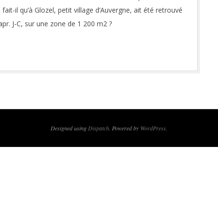
it-il qu’à Glozel, petit village d’Auvergne, ait été retrouvé
apr. J-C, sur une zone de 1 200 m2 ?
Designed using
Dispatch
. Powered by
WordPress
.