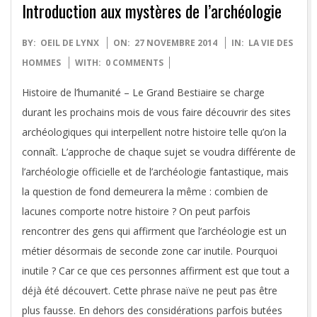
Introduction aux mystères de l’archéologie
2014-
BY:
OEIL DE LYNX
ON:
27 NOVEMBRE 2014
IN:
LA VIE DES
11-
HOMMES
WITH:
0 COMMENTS
27
Histoire de l’humanité – Le Grand Bestiaire se charge
durant les prochains mois de vous faire découvrir des sites
archéologiques qui interpellent notre histoire telle qu’on la
connaît. L’approche de chaque sujet se voudra différente de
l’archéologie officielle et de l’archéologie fantastique, mais
la question de fond demeurera la même : combien de
lacunes comporte notre histoire ? On peut parfois
rencontrer des gens qui affirment que l’archéologie est un
métier désormais de seconde zone car inutile. Pourquoi
inutile ? Car ce que ces personnes affirment est que tout a
déjà été découvert. Cette phrase naïve ne peut pas être
plus fausse. En dehors des considérations parfois butées