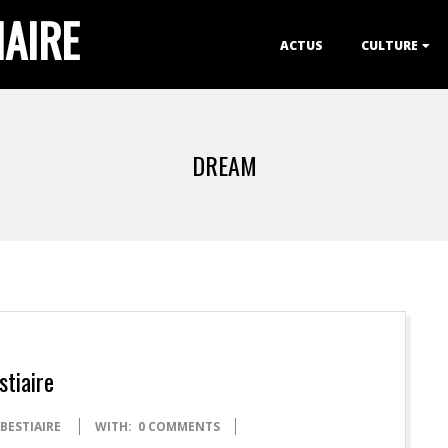
IAIRE
Primary
ACTUS
CULTURE
Navigation
Menu
DREAM
tiaire
 BESTIAIRE
WITH:
0 COMMENTS