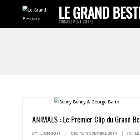
Skip
LE GRAND BEST
to
ANIMALEMENT VOTRE
content
ANIMALS : Le Premier Clip du Grand Bes
2014-
BY:
LION SOT!
ON:
15 NOVEMBRE 2014
IN:
LE