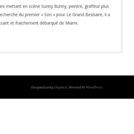
re mettant en scène Sunny Bunny, peintre, graffeur plus
cherche du premier « Son » pour Le Grand Bestiaire, il a
issant et fraichement débarqué de Miami.
Designed using
Dispatch
. Powered by
WordPress
.