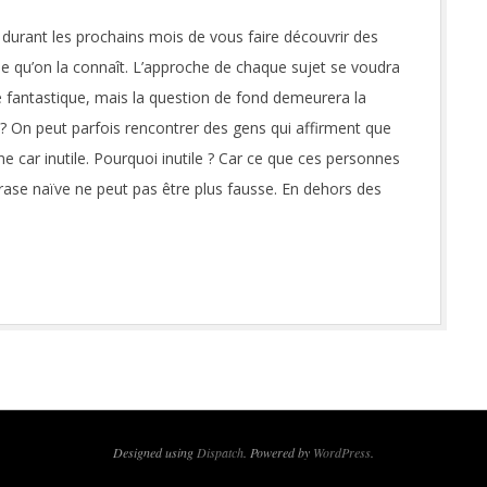
 durant les prochains mois de vous faire découvrir des
elle qu’on la connaît. L’approche de chaque sujet se voudra
gie fantastique, mais la question de fond demeurera la
 On peut parfois rencontrer des gens qui affirment que
 car inutile. Pourquoi inutile ? Car ce que ces personnes
rase naïve ne peut pas être plus fausse. En dehors des
Designed using
Dispatch
. Powered by
WordPress
.