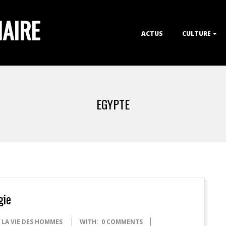
IAIRE
Primary
ACTUS
CULTURE
Navigation
Menu
EGYPTE
gie
LA VIE DES HOMMES
WITH:
0 COMMENTS