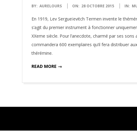
2015-
BY:
AURELOURS
ON:
28 OCTOBRE 2015
IN:
MU
10-
En 1919, Lev Sergueïevitch Termen invente le thémérin
28
s’agit du premier instrument à fonctionner uniquement g
XXeme siècle. Pour l’anecdote, charmé par ses sons al
commandera 600 exemplaires qu’il fera distribuer au
thérémine.
READ MORE →