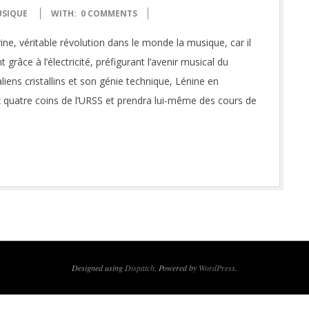
SIQUE
WITH:
0 COMMENTS
e, véritable révolution dans le monde la musique, car il
râce à l’électricité, préfigurant l’avenir musical du
iens cristallins et son génie technique, Lénine en
x quatre coins de l’URSS et prendra lui-même des cours de
Designed using
Dispatch
. Powered by
WordPress
.