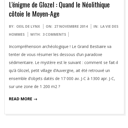
L’énigme de Glozel : Quand le Néolithique
côtoie le Moyen-Age
2014-
BY:
OEIL DE LYNX
ON:
27 NOVEMBRE 2014
IN:
LA VIE DES
11-
HOMMES
WITH:
3 COMMENTS
27
Incompréhension archéologique ! Le Grand Bestiaire va
tenter de vous résumer les dessous d’un paradoxe
sédimentaire. Le mystère est le suivant : comment se fait-il
qu’à Glozel, petit village d’Auvergne, ait été retrouvé un
ensemble d’objets datés de 17 000 av. J-C à 1300 apr. J-C,
sur une zone de 1 200 m2 ?
READ MORE →