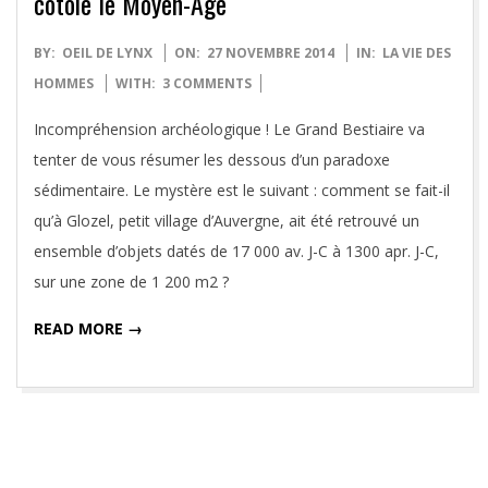
côtoie le Moyen-Age
2014-
BY:
OEIL DE LYNX
ON:
27 NOVEMBRE 2014
IN:
LA VIE DES
11-
HOMMES
WITH:
3 COMMENTS
27
Incompréhension archéologique ! Le Grand Bestiaire va
tenter de vous résumer les dessous d’un paradoxe
sédimentaire. Le mystère est le suivant : comment se fait-il
qu’à Glozel, petit village d’Auvergne, ait été retrouvé un
ensemble d’objets datés de 17 000 av. J-C à 1300 apr. J-C,
sur une zone de 1 200 m2 ?
READ MORE →