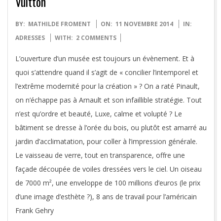
Vuitton
2014-
BY:
MATHILDE FROMENT
ON:
11 NOVEMBRE 2014
IN:
11-
ADRESSES
WITH:
2 COMMENTS
11
L’ouverture d’un musée est toujours un évènement. Et à
quoi s’attendre quand il s’agit de « concilier l’intemporel et
l’extrême modernité pour la création » ? On a raté Pinault,
on n’échappe pas à Arnault et son infaillible stratégie. Tout
n’est qu’ordre et beauté, Luxe, calme et volupté ? Le
bâtiment se dresse à l’orée du bois, ou plutôt est amarré au
jardin d’acclimatation, pour coller à l’impression générale.
Le vaisseau de verre, tout en transparence, offre une
façade découpée de voiles dressées vers le ciel. Un oiseau
de 7000 m², une enveloppe de 100 millions d’euros (le prix
d’une image d’esthète ?), 8 ans de travail pour l’américain
Frank Gehry