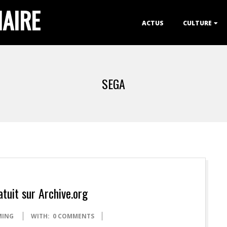
IAIRE
Primary
ACTUS
CULTURE
Navigation
Menu
SEGA
atuit sur Archive.org
MING
WITH:
0 COMMENTS