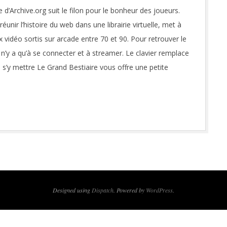
d’Archive.org suit le filon pour le bonheur des joueurs.
éunir l’histoire du web dans une librairie virtuelle, met à
x vidéo sortis sur arcade entre 70 et 90. Pour retrouver le
 n’y a qu’à se connecter et à streamer. Le clavier remplace
de s’y mettre Le Grand Bestiaire vous offre une petite
Designed using
Dispatch
. Powered by
WordPress
.