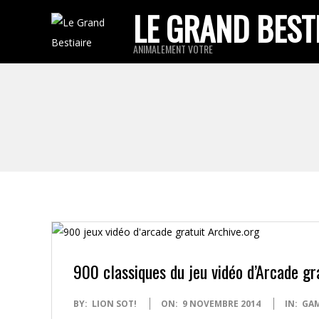
Skip
LE GRAND BEST
to
ANIMALEMENT VOTRE
content
900 classiques du jeu vidéo d’Arcade gr
2014-
BY:
LION SOT!
ON:
9 NOVEMBRE 2014
IN:
GA