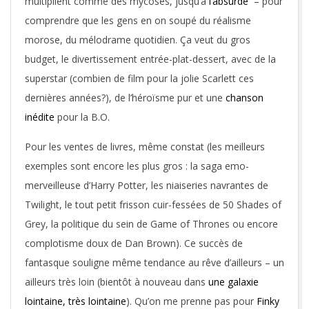
multiplient comme des mycoses, jusqu’à
l’absurde
– pour
comprendre que les gens en on soupé du réalisme
morose, du mélodrame quotidien. Ça veut du gros
budget, le divertissement entrée-plat-dessert, avec de la
superstar (combien de film pour la jolie Scarlett ces
dernières années?), de l’héroïsme pur et une
chanson
inédite
pour la B.O.
Pour les ventes de livres, même constat (les meilleurs
exemples sont encore les plus gros : la saga emo-
merveilleuse d’Harry Potter, les niaiseries navrantes de
Twilight, le tout petit frisson cuir-fessées de 50 Shades of
Grey, la politique du sein de Game of Thrones ou encore
complotisme doux de Dan Brown). Ce succès de
fantasque souligne même tendance au rêve d’ailleurs – un
ailleurs très loin (bientôt à nouveau dans
une galaxie
lointaine, très lointaine
). Qu’on me prenne pas pour
Finky