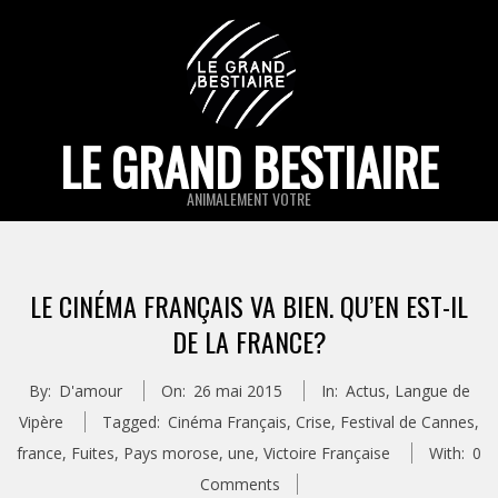
Skip
to
content
LE GRAND BESTIAIRE
ANIMALEMENT VOTRE
Primary
Navigation
LE CINÉMA FRANÇAIS VA BIEN. QU’EN EST-IL
Menu
DE LA FRANCE?
By:
D'amour
On:
26 mai 2015
In:
Actus
,
Langue de
Vipère
Tagged:
Cinéma Français
,
Crise
,
Festival de Cannes
,
france
,
Fuites
,
Pays morose
,
une
,
Victoire Française
With:
0
Comments