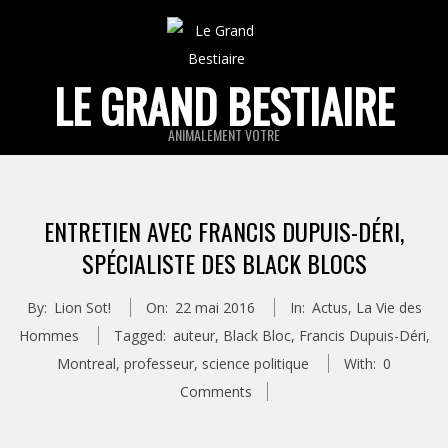
Skip
to
content
LE GRAND BESTIAIRE
ANIMALEMENT VOTRE
Primary
Navigation
ENTRETIEN AVEC FRANCIS DUPUIS-DÉRI,
Menu
SPÉCIALISTE DES BLACK BLOCS
By:
Lion Sot!
On:
22 mai 2016
In:
Actus
,
La Vie des
Hommes
Tagged:
auteur
,
Black Bloc
,
Francis Dupuis-Déri
,
Montreal
,
professeur
,
science politique
With:
0
Comments