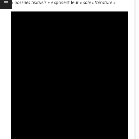
« obsédés textuels »
exposent leur
« sale littérature ».