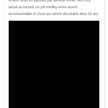
à Geto Boys en passant par Minister Amer, rien n’est
laissé au hasard, un joli medley entre œuvre
incontournable et choix qui seront discutable dans 50 ans.