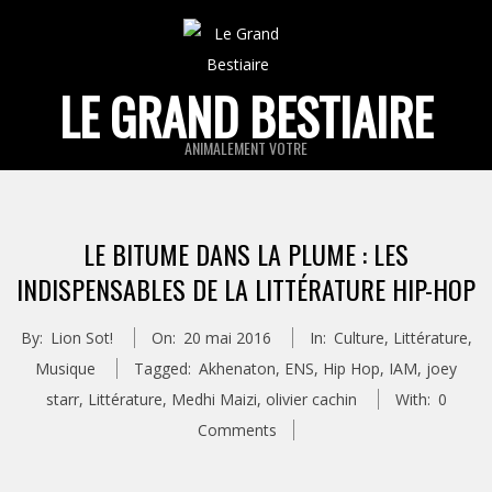
Skip
to
content
LE GRAND BESTIAIRE
ANIMALEMENT VOTRE
Primary
Navigation
LE BITUME DANS LA PLUME : LES
Menu
INDISPENSABLES DE LA LITTÉRATURE HIP-HOP
By:
Lion Sot!
On:
20 mai 2016
In:
Culture
,
Littérature
,
Musique
Tagged:
Akhenaton
,
ENS
,
Hip Hop
,
IAM
,
joey
starr
,
Littérature
,
Medhi Maizi
,
olivier cachin
With:
0
Comments