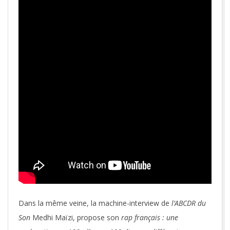
Dans la même veine, la machine-interview de
l’ABCDR du
Son
Medhi Maïzi, propose son
rap français : une