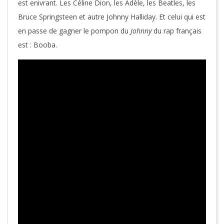
est enivrant. Les Céline Dion, les Adèle, les Beatles, les
Bruce Springsteen et autre Johnny Halliday. Et celui qui est
en passe de gagner le pompon du
Johnny
du rap français
est : Booba.