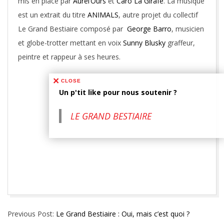
mis en place par
Aurèl’Ours
et
Caro La Girafe
. La musique
est un extrait du titre
ANIMALS
, autre projet du collectif
Le Grand Bestiaire composé par
George Barro
, musicien
et globe-trotter mettant en voix
Sunny Blusky
graffeur,
peintre et rappeur à ses heures.
CLOSE
Un p'tit like pour nous soutenir ?
LE GRAND BESTIAIRE
2014-
Previous Post:
Le Grand Bestiaire : Oui, mais c’est quoi ?
11-