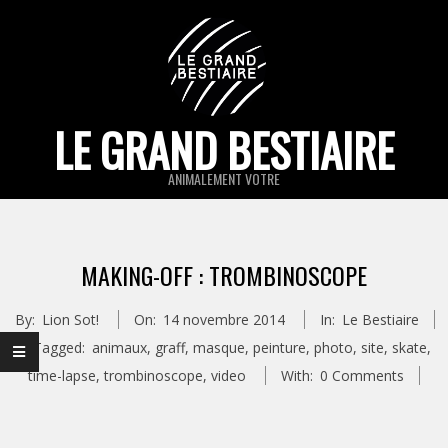
Skip
to
content
LE GRAND BESTIAIRE
ANIMALEMENT VOTRE
Primary
Navigation
MAKING-OFF : TROMBINOSCOPE
Menu
By:
Lion Sot!
On:
14 novembre 2014
In:
Le Bestiaire
Tagged:
animaux
,
graff
,
masque
,
peinture
,
photo
,
site
,
skate
,
time-lapse
,
trombinoscope
,
video
With:
0 Comments