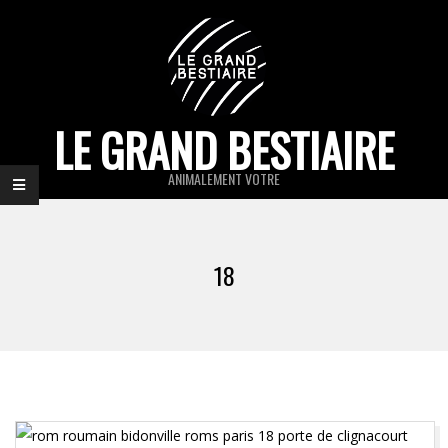
Skip
to
content
LE GRAND BESTIAIRE
ANIMALEMENT VOTRE
Primary
Navigation
18
Menu