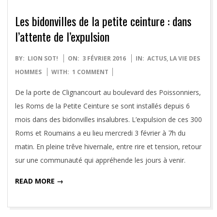
Les bidonvilles de la petite ceinture : dans
l’attente de l’expulsion
2016-
BY:
LION SOT!
ON:
3 FÉVRIER 2016
IN:
ACTUS
,
LA VIE DES
02-
HOMMES
WITH:
1 COMMENT
03
De la porte de Clignancourt au boulevard des Poissonniers,
les Roms de la Petite Ceinture se sont installés depuis 6
mois dans des bidonvilles insalubres. L’expulsion de ces 300
Roms et Roumains a eu lieu mercredi 3 février à 7h du
matin. En pleine trêve hivernale, entre rire et tension, retour
sur une communauté qui appréhende les jours à venir.
READ MORE →