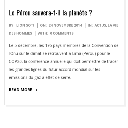
Le Pérou sauvera-t-il la planète ?
2014-
BY:
LION SOT!
ON:
24 NOVEMBRE 2014
IN:
ACTUS
,
LA VIE
11-
DES HOMMES
WITH:
0 COMMENTS
24
Le 5 décembre, les 195 pays membres de la Convention de
l’Onu sur le climat se retrouvent à Lima (Pérou) pour le
COP20, la conférence annuelle qui doit permettre de tracer
les grandes lignes du futur accord mondial sur les
émissions du gaz à effet de serre.
READ MORE →