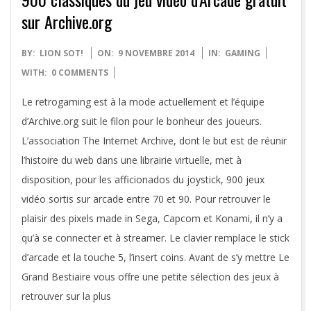
sur Archive.org
2014-
BY:
LION SOT!
ON:
9 NOVEMBRE 2014
IN:
GAMING
11-
WITH:
0 COMMENTS
09
Le retrogaming est à la mode actuellement et l’équipe
d’Archive.org suit le filon pour le bonheur des joueurs.
L’association The Internet Archive, dont le but est de réunir
l’histoire du web dans une librairie virtuelle, met à
disposition, pour les afficionados du joystick, 900 jeux
vidéo sortis sur arcade entre 70 et 90. Pour retrouver le
plaisir des pixels made in Sega, Capcom et Konami, il n’y a
qu’à se connecter et à streamer. Le clavier remplace le stick
d’arcade et la touche 5, l’insert coins. Avant de s’y mettre Le
Grand Bestiaire vous offre une petite sélection des jeux à
retrouver sur la plus