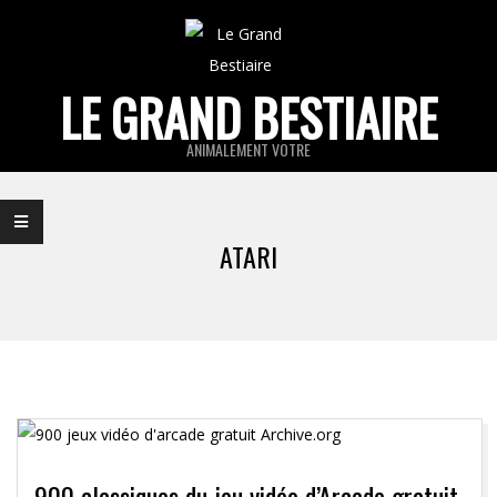
Skip
to
content
LE GRAND BESTIAIRE
ANIMALEMENT VOTRE
Primary
Navigation
ATARI
Menu
900 classiques du jeu vidéo d’Arcade gratuit