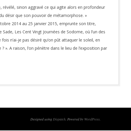
é, révélé, sinon aggravé ce qui agite alors en profondeur
on du désir que son pouvoir de métamorphose. »
tobre 2014 au 25 janvier 2015, emprunte son titre,
 de Sade, Les Cent Vingt Journées de Sodome, où l’un des
fois n’ai-je pas désiré qu’on pût attaquer le soleil, en
? ». A raison, l’on pénètre dans le lieu de l’exposition par
Designed using
Dispatch
. Powered by
WordPress
.