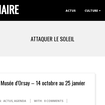
IAIRE
Primary
ACTUS
CULTURE
Navigation
Menu
ATTAQUER LE SOLEIL
u Musée d’Orsay – 14 octobre au 25 janvier
N:
ACTUS
,
AGENDA
WITH:
0 COMMENTS