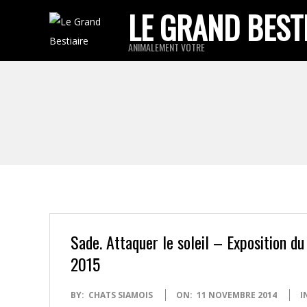
Skip
LE GRAND BEST
to
ANIMALEMENT VOTRE
content
Sade. Attaquer le soleil – Exposition d
2015
2014-
BY:
CHATS SIAMOIS
ON:
11 NOVEMBRE 2014
I