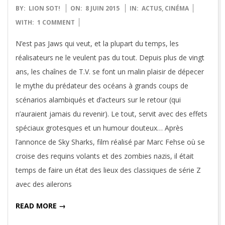
2015-
BY:
LION SOT!
ON:
8 JUIN 2015
IN:
ACTUS
,
CINÉMA
06-
WITH:
1 COMMENT
08
N’est pas Jaws qui veut, et la plupart du temps, les
réalisateurs ne le veulent pas du tout. Depuis plus de vingt
ans, les chaînes de T.V. se font un malin plaisir de dépecer
le mythe du prédateur des océans à grands coups de
scénarios alambiqués et d’acteurs sur le retour (qui
n’auraient jamais du revenir). Le tout, servit avec des effets
spéciaux grotesques et un humour douteux… Après
l’annonce de Sky Sharks, film réalisé par Marc Fehse où se
croise des requins volants et des zombies nazis, il était
temps de faire un état des lieux des classiques de série Z
avec des ailerons
READ MORE →