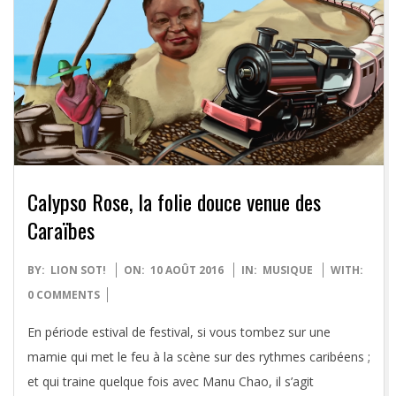
Calypso Rose, la folie douce venue des
Caraïbes
2016-
BY:
LION SOT!
ON:
10 AOÛT 2016
IN:
MUSIQUE
WITH:
08-
0 COMMENTS
10
En période estival de festival, si vous tombez sur une
mamie qui met le feu à la scène sur des rythmes caribéens ;
et qui traine quelque fois avec Manu Chao, il s’agit