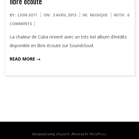
libre écoute
2015-
BY:
LION SOT!
ON:
3 AVRIL 2015
IN:
MUSIQUE
WITH:
0
04-
COMMENTS
03
La chaleur de Cuba revient avec un très bel album d’inédits
disponible en libre écoute sur Soundcloud.
READ MORE →
Designed using
Dispatch
. Powered by
WordPress
.