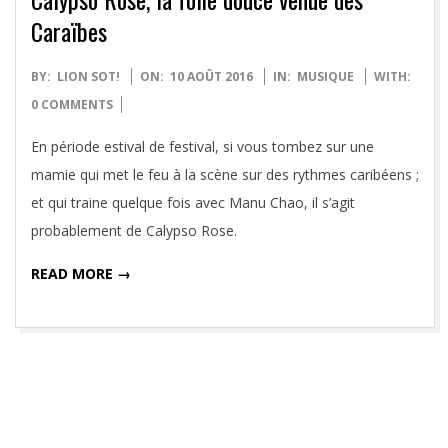
Caraïbes
2016-
BY:
LION SOT!
ON:
10 AOÛT 2016
IN:
MUSIQUE
WITH:
08-
0 COMMENTS
10
En période estival de festival, si vous tombez sur une
mamie qui met le feu à la scène sur des rythmes caribéens ;
et qui traine quelque fois avec Manu Chao, il s’agit
probablement de Calypso Rose.
READ MORE →