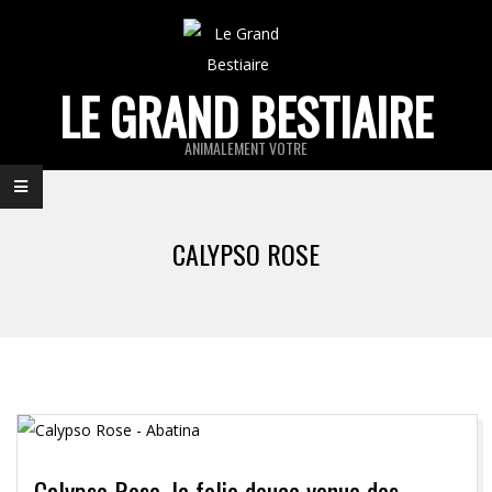
Skip
to
content
LE GRAND BESTIAIRE
ANIMALEMENT VOTRE
Primary
Navigation
CALYPSO ROSE
Menu
Calypso Rose, la folie douce venue des