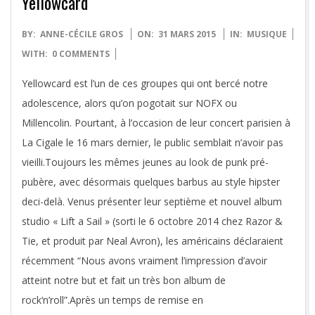
Yellowcard
2015-
BY:
ANNE-CÉCILE GROS
ON:
31 MARS 2015
IN:
MUSIQUE
03-
WITH:
0 COMMENTS
31
Yellowcard est l’un de ces groupes qui ont bercé notre
adolescence, alors qu’on pogotait sur NOFX ou
Millencolin. Pourtant, à l’occasion de leur concert parisien à
La Cigale le 16 mars dernier, le public semblait n’avoir pas
vieilli.Toujours les mêmes jeunes au look de punk pré-
pubère, avec désormais quelques barbus au style hipster
deci-delà. Venus présenter leur septième et nouvel album
studio « Lift a Sail » (sorti le 6 octobre 2014 chez Razor &
Tie, et produit par Neal Avron), les américains déclaraient
récemment “Nous avons vraiment l’impression d’avoir
atteint notre but et fait un très bon album de
rock‘n’roll”.Après un temps de remise en