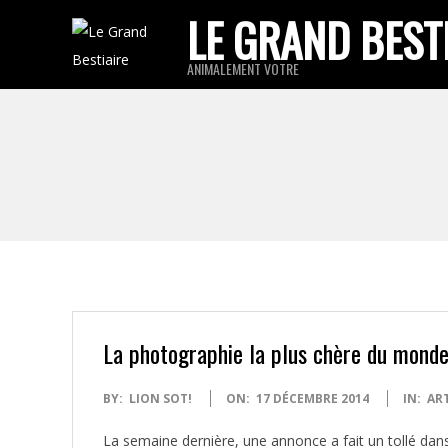
Skip
LE GRAND BEST
to
ANIMALEMENT VOTRE
content
La photographie la plus chère du monde 
2014-
BY:
LION SOT!
ON:
17 DÉCEMBRE 2014
IN:
ART
12-
La semaine dernière, une annonce a fait un tollé dan