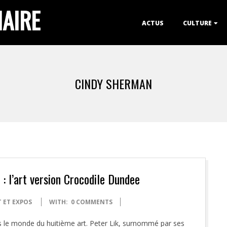
IAIRE
Primary
ACTUS
CULTURE
Navigation
Menu
CINDY SHERMAN
: l’art version Crocodile Dundee
 ET EXPOS
WITH:
0 COMMENTS
s le monde du huitième art. Peter Lik, surnommé par ses