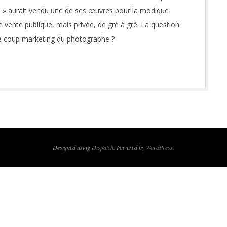
e » aurait vendu une de ses œuvres pour la modique
ne vente publique, mais privée, de gré à gré. La question
le coup marketing du photographe ?
Designed using
Dispatch
. Powered by
WordPress
.