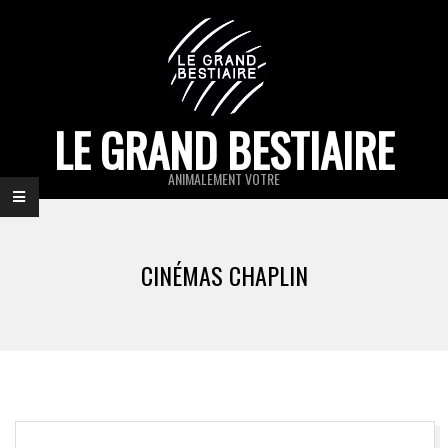
Skip
to
content
LE GRAND BESTIAIRE
ANIMALEMENT VOTRE
Primary
Navigation
CINÉMAS CHAPLIN
Menu