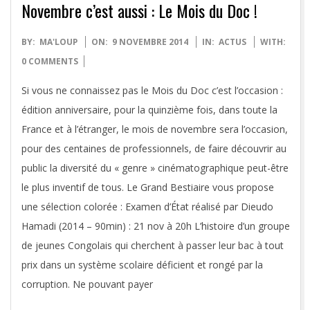
Novembre c’est aussi : Le Mois du Doc !
2014-
BY:
MA'LOUP
ON:
9 NOVEMBRE 2014
IN:
ACTUS
WITH:
11-
0 COMMENTS
09
Si vous ne connaissez pas le Mois du Doc c’est l’occasion :
édition anniversaire, pour la quinzième fois, dans toute la
France et à l’étranger, le mois de novembre sera l’occasion,
pour des centaines de professionnels, de faire découvrir au
public la diversité du « genre » cinématographique peut-être
le plus inventif de tous. Le Grand Bestiaire vous propose
une sélection colorée : Examen d’État réalisé par Dieudo
Hamadi (2014 – 90min) : 21 nov à 20h L’histoire d’un groupe
de jeunes Congolais qui cherchent à passer leur bac à tout
prix dans un système scolaire déficient et rongé par la
corruption. Ne pouvant payer