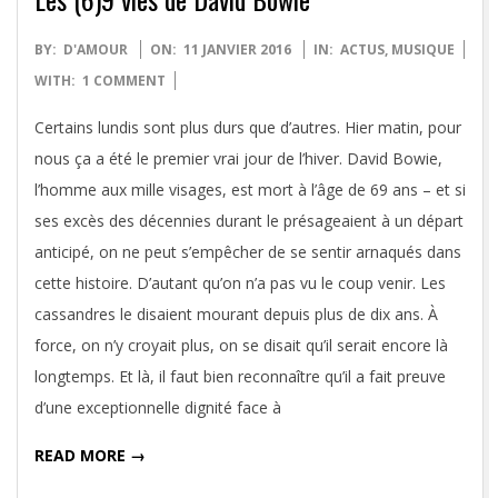
2016-
BY:
D'AMOUR
ON:
11 JANVIER 2016
IN:
ACTUS
,
MUSIQUE
01-
WITH:
1 COMMENT
11
Certains lundis sont plus durs que d’autres. Hier matin, pour
nous ça a été le premier vrai jour de l’hiver. David Bowie,
l’homme aux mille visages, est mort à l’âge de 69 ans – et si
ses excès des décennies durant le présageaient à un départ
anticipé, on ne peut s’empêcher de se sentir arnaqués dans
cette histoire. D’autant qu’on n’a pas vu le coup venir. Les
cassandres le disaient mourant depuis plus de dix ans. À
force, on n’y croyait plus, on se disait qu’il serait encore là
longtemps. Et là, il faut bien reconnaître qu’il a fait preuve
d’une exceptionnelle dignité face à
READ MORE →