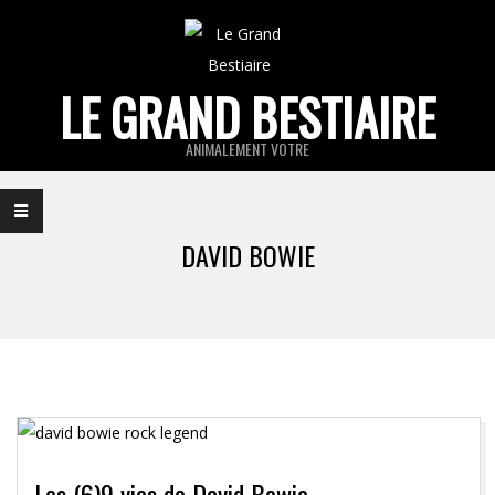
Skip
to
content
LE GRAND BESTIAIRE
ANIMALEMENT VOTRE
Primary
Navigation
DAVID BOWIE
Menu
Les (6)9 vies de David Bowie