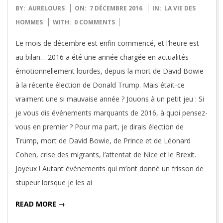
2016-
BY:
AURELOURS
ON:
7 DÉCEMBRE 2016
IN:
LA VIE DES
12-
HOMMES
WITH:
0 COMMENTS
07
Le mois de décembre est enfin commencé, et l’heure est
au bilan… 2016 a été une année chargée en actualités
émotionnellement lourdes, depuis la mort de David Bowie
à la récente élection de Donald Trump. Mais était-ce
vraiment une si mauvaise année ? Jouons à un petit jeu : Si
je vous dis événements marquants de 2016, à quoi pensez-
vous en premier ? Pour ma part, je dirais élection de
Trump, mort de David Bowie, de Prince et de Léonard
Cohen, crise des migrants, l’attentat de Nice et le Brexit.
Joyeux ! Autant événements qui m’ont donné un frisson de
stupeur lorsque je les ai
READ MORE →