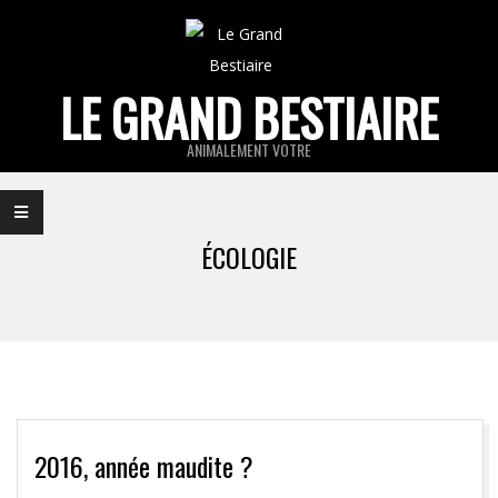
Skip
to
content
LE GRAND BESTIAIRE
ANIMALEMENT VOTRE
Primary
Navigation
ÉCOLOGIE
Menu
2016, année maudite ?