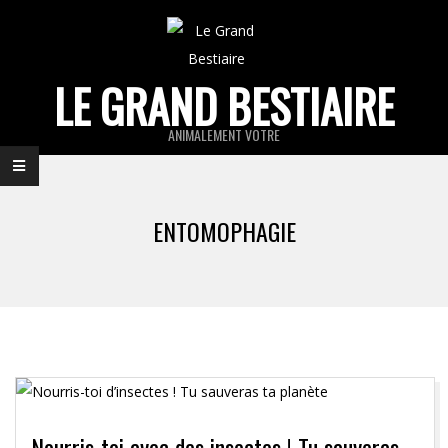
Skip
to
content
LE GRAND BESTIAIRE
ANIMALEMENT VOTRE
Primary
Navigation
ENTOMOPHAGIE
Menu
Nourris-toi avec des insectes ! Tu sauveras