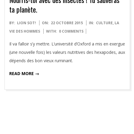
ta planète.
2015-
BY:
LION SOT!
ON:
22 OCTOBRE 2015
IN:
CULTURE
,
LA
10-
VIE DES HOMMES
WITH:
0 COMMENTS
22
Il va falloir s’y mettre. L’université d’Oxford a mis en exergue
(une nouvelle fois) les valeurs nutritives des hexapodes, aux
dépends des bon vieux ruminant.
READ MORE →