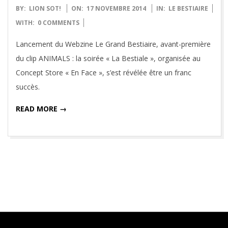
2014-
BY:
LION SOT!
ON:
17 NOVEMBRE 2014
IN:
LE BESTIAIRE
11-
WITH:
0 COMMENTS
17
Lancement du Webzine Le Grand Bestiaire, avant-première
du clip ANIMALS : la soirée « La Bestiale », organisée au
Concept Store « En Face », s’est révélée être un franc
succès.
READ MORE →