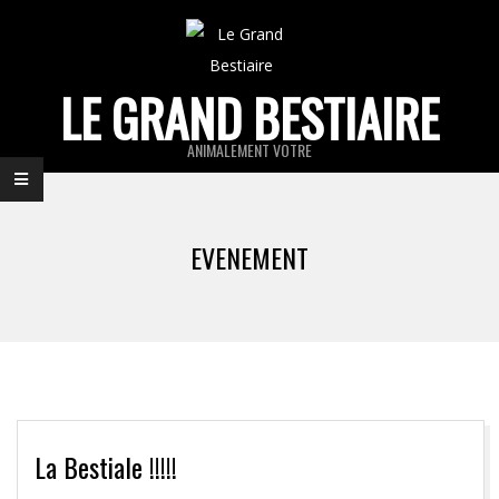
Skip
to
content
LE GRAND BESTIAIRE
ANIMALEMENT VOTRE
Primary
Navigation
EVENEMENT
Menu
La Bestiale !!!!!