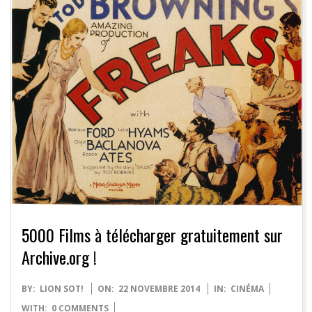
5000 Films à télécharger gratuitement sur
Archive.org !
2014-
BY:
LION SOT!
ON:
22 NOVEMBRE 2014
IN:
CINÉMA
11-
WITH:
0 COMMENTS