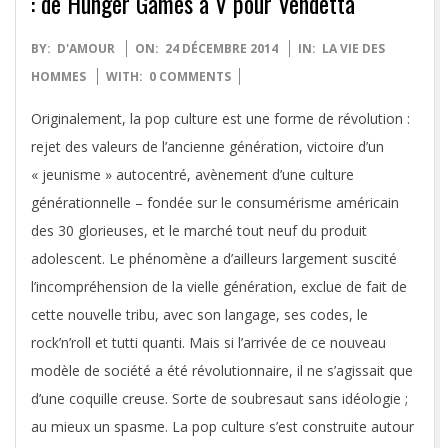
: de Hunger Games à V pour Vendetta
2014-
BY:
D'AMOUR
ON:
24 DÉCEMBRE 2014
IN:
LA VIE DES
12-
HOMMES
WITH:
0 COMMENTS
24
Originalement, la pop culture est une forme de révolution :
rejet des valeurs de l’ancienne génération, victoire d’un
« jeunisme » autocentré, avènement d’une culture
générationnelle – fondée sur le consumérisme américain
des 30 glorieuses, et le marché tout neuf du produit
adolescent. Le phénomène a d’ailleurs largement suscité
l’incompréhension de la vielle génération, exclue de fait de
cette nouvelle tribu, avec son langage, ses codes, le
rock’n’roll et tutti quanti. Mais si l’arrivée de ce nouveau
modèle de société a été révolutionnaire, il ne s’agissait que
d’une coquille creuse. Sorte de soubresaut sans idéologie ;
au mieux un spasme. La pop culture s’est construite autour