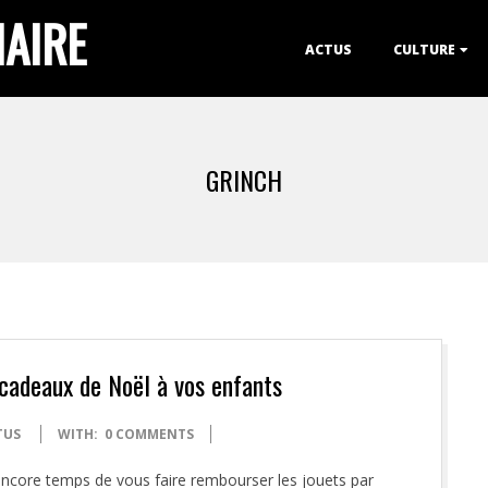
IAIRE
Primary
ACTUS
CULTURE
Navigation
Menu
GRINCH
 cadeaux de Noël à vos enfants
TUS
WITH:
0 COMMENTS
t encore temps de vous faire rembourser les jouets par