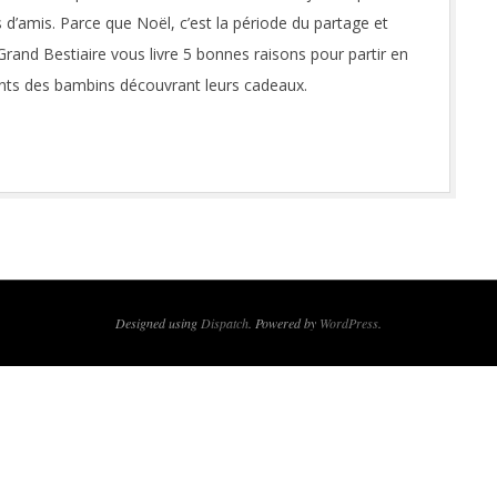
s d’amis. Parce que Noël, c’est la période du partage et
nd Bestiaire vous livre 5 bonnes raisons pour partir en
nts des bambins découvrant leurs cadeaux.
Designed using
Dispatch
. Powered by
WordPress
.