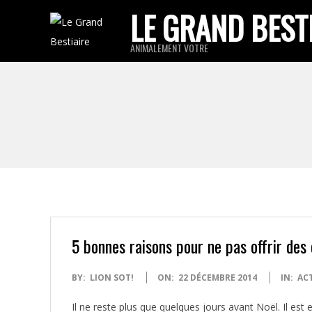
Skip
LE GRAND BEST
to
ANIMALEMENT VOTRE
content
5 bonnes raisons pour ne pas offrir des
2014-
BY:
LION SOT!
ON:
22 DÉCEMBRE 2014
IN:
AC
12-
Il ne reste plus que quelques jours avant Noël. Il es