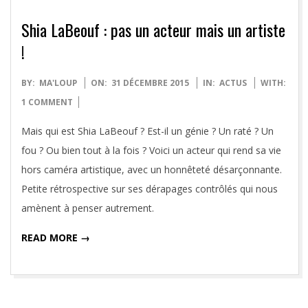
Shia LaBeouf : pas un acteur mais un artiste
!
2015-
BY:
MA'LOUP
ON:
31 DÉCEMBRE 2015
IN:
ACTUS
WITH:
12-
1 COMMENT
31
Mais qui est Shia LaBeouf ? Est-il un génie ? Un raté ? Un
fou ? Ou bien tout à la fois ? Voici un acteur qui rend sa vie
hors caméra artistique, avec un honnêteté désarçonnante.
Petite rétrospective sur ses dérapages contrôlés qui nous
amènent à penser autrement.
READ MORE →