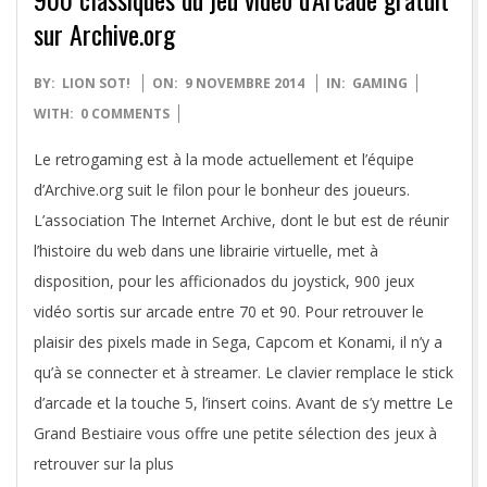
sur Archive.org
2014-
BY:
LION SOT!
ON:
9 NOVEMBRE 2014
IN:
GAMING
11-
WITH:
0 COMMENTS
09
Le retrogaming est à la mode actuellement et l’équipe
d’Archive.org suit le filon pour le bonheur des joueurs.
L’association The Internet Archive, dont le but est de réunir
l’histoire du web dans une librairie virtuelle, met à
disposition, pour les afficionados du joystick, 900 jeux
vidéo sortis sur arcade entre 70 et 90. Pour retrouver le
plaisir des pixels made in Sega, Capcom et Konami, il n’y a
qu’à se connecter et à streamer. Le clavier remplace le stick
d’arcade et la touche 5, l’insert coins. Avant de s’y mettre Le
Grand Bestiaire vous offre une petite sélection des jeux à
retrouver sur la plus