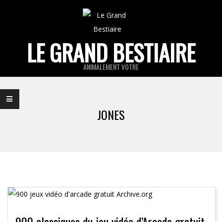
Skip
to
content
LE GRAND BESTIAIRE
ANIMALEMENT VOTRE
Primary
Navigation
JONES
Menu
900 classiques du jeu vidéo d’Arcade gratuit