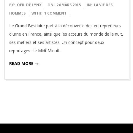
2015-
BY:
OEIL DE LYNX
ON:
24 MARS 2015
IN:
LA VIE DES
03-
HOMMES
WITH:
1 COMMENT
24
Le Grand Bestiaire part à la découverte des entrepreneurs
diurne en France, ainsi que les acteurs du monde de la nuit,
ses métiers et ses artistes. Un concept pour deux
reportages : le Midi-Minuit.
READ MORE →