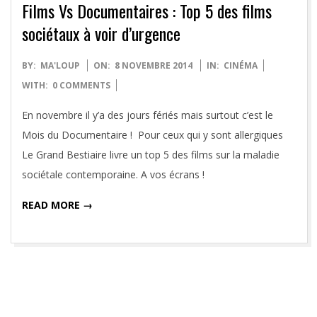
Films Vs Documentaires : Top 5 des films
sociétaux à voir d’urgence
2014-
BY:
MA'LOUP
ON:
8 NOVEMBRE 2014
IN:
CINÉMA
11-
WITH:
0 COMMENTS
08
En novembre il y’a des jours fériés mais surtout c’est le
Mois du Documentaire ! Pour ceux qui y sont allergiques
Le Grand Bestiaire livre un top 5 des films sur la maladie
sociétale contemporaine. A vos écrans !
READ MORE →