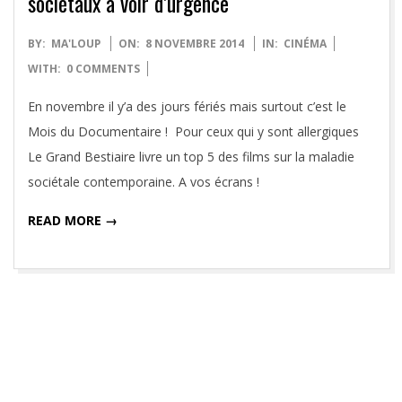
sociétaux à voir d’urgence
2014-
BY:
MA'LOUP
ON:
8 NOVEMBRE 2014
IN:
CINÉMA
11-
WITH:
0 COMMENTS
08
En novembre il y’a des jours fériés mais surtout c’est le
Mois du Documentaire ! Pour ceux qui y sont allergiques
Le Grand Bestiaire livre un top 5 des films sur la maladie
sociétale contemporaine. A vos écrans !
READ MORE →