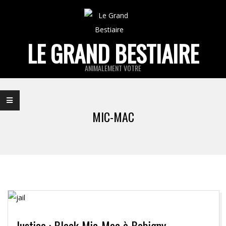
Skip
to
content
LE GRAND BESTIAIRE
ANIMALEMENT VOTRE
Primary
Navigation
MIC-MAC
Menu
Justice : Black Mic-Mac à Bobigny