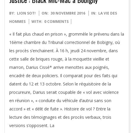
2016-
BY:
LION SOT!
ON:
30 NOVEMBRE 2016
IN:
LA VIE DES
11-
HOMMES
WITH:
0 COMMENTS
30
« Il fait plus chaud en prison », grommèle le prévenu dans la
16ème chambre du Tribunal correctionnel de Bobigny, où
les procès s’enchainent. À 16 h, jeudi 24 novembre, dans
cette salle de briques rouge, à la moquette vieillie et
marron, Darius Cissé* arrive menottes aux poignés,
encadré de deux policiers. Il comparait pour des faits qui
datent du 12 et 13 octobre. Selon le réquisitoire de la
procureure, Darius serait coupable de « vol avec violence
en réunion », « conduite du véhicule d’autrui sans son
accord » et « délit de fuite ». Histoire de vol ? Entre la
lecture des témoignages et des procès verbaux, trois
versions s’opposent. La