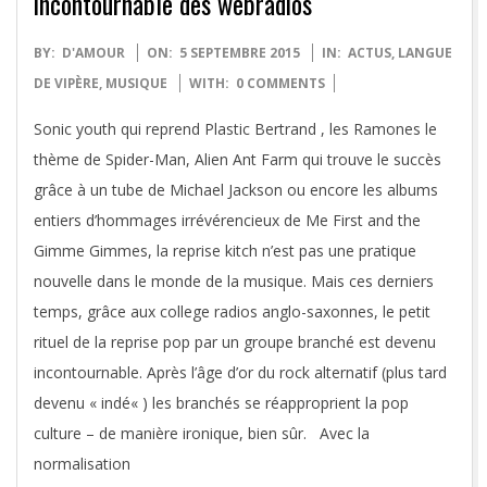
incontournable des webradios
2015-
BY:
D'AMOUR
ON:
5 SEPTEMBRE 2015
IN:
ACTUS
,
LANGUE
09-
DE VIPÈRE
,
MUSIQUE
WITH:
0 COMMENTS
05
Sonic youth qui reprend Plastic Bertrand , les Ramones le
thème de Spider-Man, Alien Ant Farm qui trouve le succès
grâce à un tube de Michael Jackson ou encore les albums
entiers d’hommages irrévérencieux de Me First and the
Gimme Gimmes, la reprise kitch n’est pas une pratique
nouvelle dans le monde de la musique. Mais ces derniers
temps, grâce aux college radios anglo-saxonnes, le petit
rituel de la reprise pop par un groupe branché est devenu
incontournable. Après l’âge d’or du rock alternatif (plus tard
devenu « indé« ) les branchés se réapproprient la pop
culture – de manière ironique, bien sûr. Avec la
normalisation