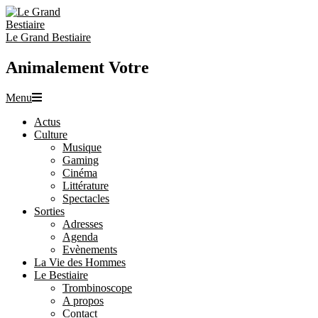
Skip
to
content
Le Grand Bestiaire
Animalement Votre
Primary
Menu
Navigation
Actus
Menu
Culture
Musique
Gaming
Cinéma
Littérature
Spectacles
Sorties
Adresses
Agenda
Evènements
La Vie des Hommes
Le Bestiaire
Trombinoscope
A propos
Contact