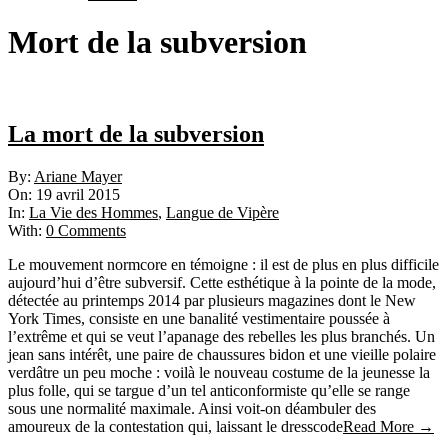
Mort de la subversion
La mort de la subversion
2015-
By:
Ariane Mayer
04-
On:
19 avril 2015
19
In:
La Vie des Hommes
,
Langue de Vipère
With:
0 Comments
Le mouvement normcore en témoigne : il est de plus en plus difficile
aujourd’hui d’être subversif. Cette esthétique à la pointe de la mode,
détectée au printemps 2014 par plusieurs magazines dont le New
York Times, consiste en une banalité vestimentaire poussée à
l’extrême et qui se veut l’apanage des rebelles les plus branchés. Un
jean sans intérêt, une paire de chaussures bidon et une vieille polaire
verdâtre un peu moche : voilà le nouveau costume de la jeunesse la
plus folle, qui se targue d’un tel anticonformiste qu’elle se range
sous une normalité maximale. Ainsi voit-on déambuler des
amoureux de la contestation qui, laissant le dresscode
Read More →