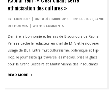
ethnicisation des cultures »
2015-
BY:
LION SOT!
ON:
8 DÉCEMBRE 2015
IN:
CULTURE
,
LA VIE
12-
DES HOMMES
WITH:
0 COMMENTS
08
Derrière la bonhomie et les airs de Bisounours de Raphäl
Yem se cache le rédacteur en chef de MTV et le nouveau
visage de BET. Entre multiculturalisme, polémique et Hip-
Hop, le journaliste qui traverse les médias, brise la glace
pour le Grand Bestiaire et Martin Vienne des Insouciants.
READ MORE →