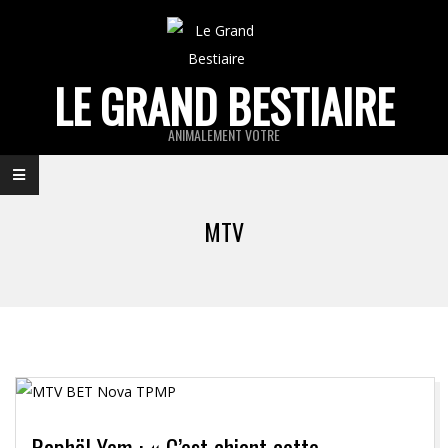
Skip
to
content
LE GRAND BESTIAIRE
ANIMALEMENT VOTRE
Primary
Navigation
MTV
Menu
Raphäl Yem : « C’est chiant cette