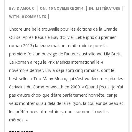
2014-
BY:
D'AMOUR
ON:
10 NOVEMBRE 2014
IN:
LITTÉRATURE
11-
WITH:
0 COMMENTS
10
Encore une belle trouvaille pour les éditions de la Grande
Ourse. Après Repusle Bay d’Olivier Lebé (prix du premier
roman 2013) la jeune maison a fait traduire pour la
première fois un ouvrage de l’auteur australienne Lily Brett.
Le Roman à reçu le Prix Médicis international le 4
novembre dernier. Lily a déjà sorti cinq romans, dont le
best-seller « Too Many Men », qui s’est vu décerner prix des
écrivains du Commonwealth en 2000. « Quand j’écris, je n’ai
pas d’autre choix que d’être parfaitement honnête, car je
veux montrer qu’au-delà de la religion, la couleur de peau et
les préférences alimentaires, nous sommes tous les
mêmes. »