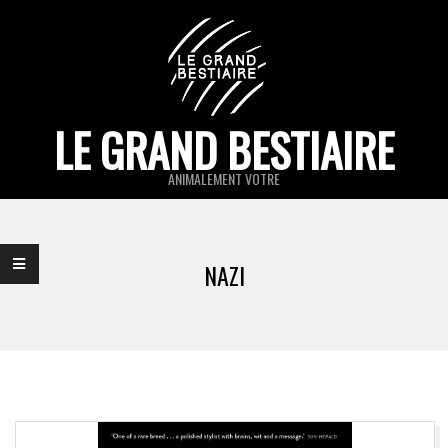
Skip
to
content
LE GRAND BESTIAIRE
ANIMALEMENT VOTRE
Primary
Navigation
NAZI
Menu