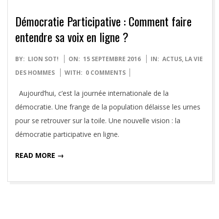
Démocratie Participative : Comment faire
entendre sa voix en ligne ?
2016-
BY:
LION SOT!
ON:
15 SEPTEMBRE 2016
IN:
ACTUS
,
LA VIE
09-
DES HOMMES
WITH:
0 COMMENTS
15
Aujourd’hui, c’est la journée internationale de la
démocratie. Une frange de la population délaisse les urnes
pour se retrouver sur la toile. Une nouvelle vision : la
démocratie participative en ligne.
READ MORE →