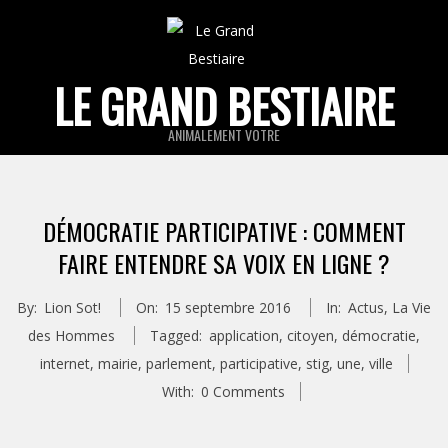
Skip
to
content
LE GRAND BESTIAIRE
ANIMALEMENT VOTRE
Primary
Navigation
DÉMOCRATIE PARTICIPATIVE : COMMENT
Menu
FAIRE ENTENDRE SA VOIX EN LIGNE ?
By:
Lion Sot!
On:
15 septembre 2016
In:
Actus
,
La Vie
des Hommes
Tagged:
application
,
citoyen
,
démocratie
,
internet
,
mairie
,
parlement
,
participative
,
stig
,
une
,
ville
With:
0 Comments