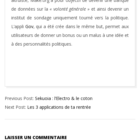
altruiste, Make.org a pour objectif de devenir une banque
de données sur la
« volonté générale »
et ainsi devenir un
institut de sondage uniquement tourné vers la politique.
L’appli
Gov
, qui a été crée dans le même but, permet aux
utilisateurs de donner un bonus ou un malus à une idée et
à des personnalités politiques.
2016-
Previous Post:
Sekuoia : l’Electro & le coton
09-
Next Post:
Les 3 applications de ta rentrée
15
LAISSER UN COMMENTAIRE